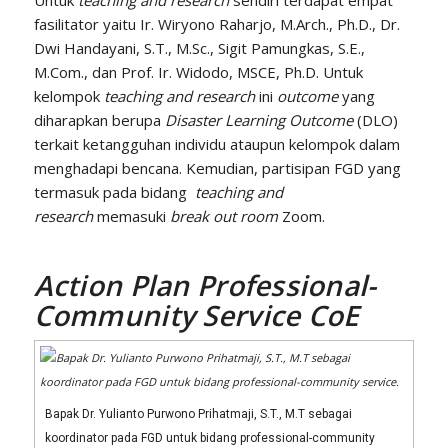
Untuk
teaching and research
sendiri terdapat empat
fasilitator yaitu Ir. Wiryono Raharjo, M.Arch., Ph.D., Dr.
Dwi Handayani, S.T., M.Sc., Sigit Pamungkas, S.E.,
M.Com., dan Prof. Ir. Widodo, MSCE, Ph.D. Untuk
kelompok
teaching and research
ini
outcome
yang
diharapkan berupa
Disaster Learning Outcome
(DLO)
terkait ketangguhan individu ataupun kelompok dalam
menghadapi bencana. Kemudian, partisipan FGD yang
termasuk pada bidang
teaching and
research
memasuki
break out room
Zoom.
Action Plan
Professional-
Community Service CoE
Bapak Dr. Yulianto Purwono Prihatmaji, S.T., M.T sebagai
koordinator pada FGD untuk bidang professional-community