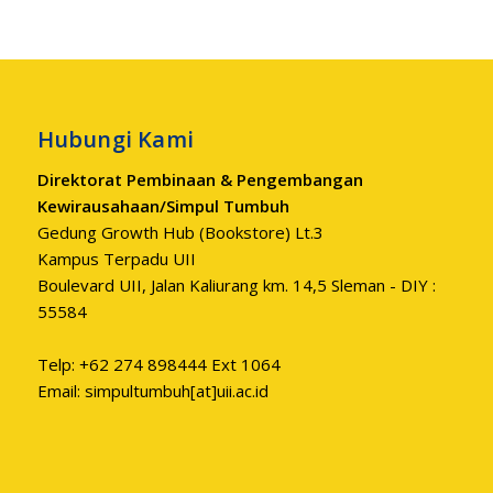
Hubungi Kami
Direktorat Pembinaan & Pengembangan
Kewirausahaan/Simpul Tumbuh
Gedung Growth Hub (Bookstore) Lt.3
Kampus Terpadu UII
Boulevard UII, Jalan Kaliurang km. 14,5 Sleman - DIY :
55584
Telp: +62 274 898444 Ext 1064
Email: simpultumbuh[at]uii.ac.id