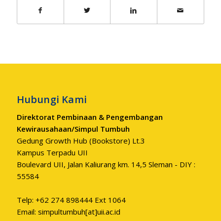
Hubungi Kami
Direktorat Pembinaan & Pengembangan
Kewirausahaan/Simpul Tumbuh
Gedung Growth Hub (Bookstore) Lt.3
Kampus Terpadu UII
Boulevard UII, Jalan Kaliurang km. 14,5 Sleman - DIY :
55584
Telp: +62 274 898444 Ext 1064
Email: simpultumbuh[at]uii.ac.id