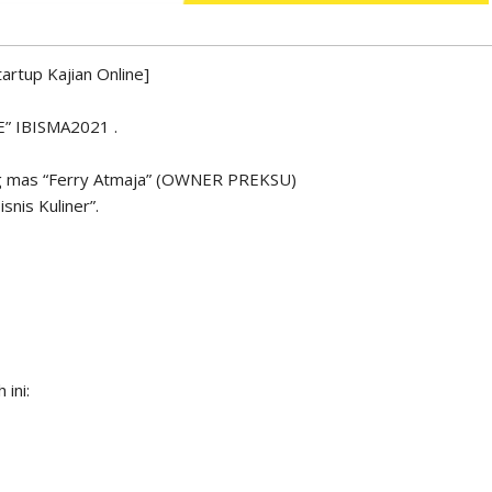
rtup Kajian Online]
” IBISMA2021 .
reng mas “Ferry Atmaja” (OWNER PREKSU)
nis Kuliner”.
 ini: