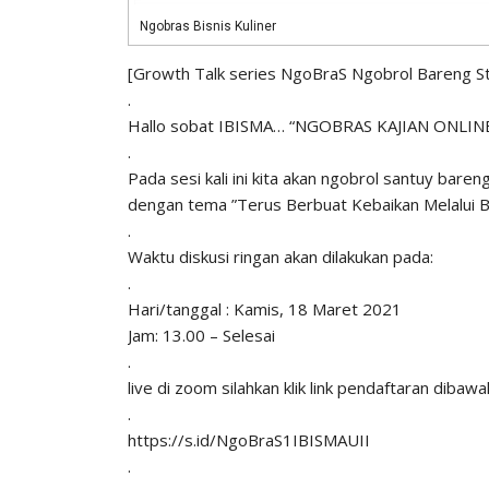
Ngobras Bisnis Kuliner
[Growth Talk series NgoBraS Ngobrol Bareng Sta
.
Hallo sobat IBISMA… “NGOBRAS KAJIAN ONLINE
.
Pada sesi kali ini kita akan ngobrol santuy ba
dengan tema ”Terus Berbuat Kebaikan Melalui Bis
.
Waktu diskusi ringan akan dilakukan pada:
.
Hari/tanggal : Kamis, 18 Maret 2021
Jam: 13.00 – Selesai
.
live di zoom silahkan klik link pendaftaran dibawah
.
https://s.id/NgoBraS1IBISMAUII
.